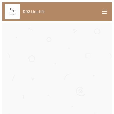
DD2 Line Kft